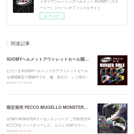
イタリアンレーシングヘルメット SUOMY（スオ
ーミー）ジャパンオフィシャルサイト
フォロー
関連記事
SUOMYヘルメットアウトレットセール開催中
ただいまSUOMYヘルメットのアウトレットセール
を期間限定で開催中です。傷、色欠け、シミ埃や…
2026.07.01 02:16
限定発売 PECCO MUGELLO MONSTERレプリカ
UOMY MONSTERライセンスシリーズ ご予約受付中
K◯◯Sをフィーチャーした、ムジェロGPカラー…
2026.05.14 01:22