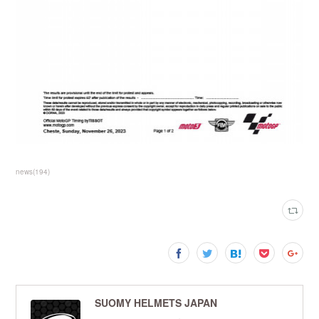
news
(
194
)
SUOMY HELMETS JAPAN