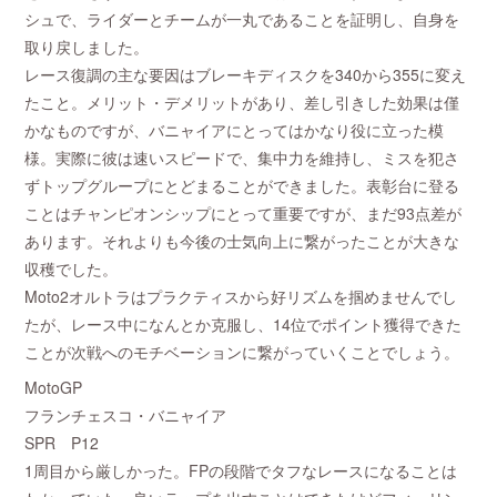
シュで、ライダーとチームが一丸であることを証明し、自身を
取り戻しました。
レース復調の主な要因はブレーキディスクを340から355に変え
たこと。メリット・デメリットがあり、差し引きした効果は僅
かなものですが、バニャイアにとってはかなり役に立った模
様。実際に彼は速いスピードで、集中力を維持し、ミスを犯さ
ずトップグループにとどまることができました。表彰台に登る
ことはチャンピオンシップにとって重要ですが、まだ93点差が
あります。それよりも今後の士気向上に繋がったことが大きな
収穫でした。
Moto2オルトラはプラクティスから好リズムを掴めませんでし
たが、レース中になんとか克服し、14位でポイント獲得できた
ことが次戦へのモチベーションに繋がっていくことでしょう。
MotoGP
フランチェスコ・バニャイア
SPR P12
1周目から厳しかった。FPの段階でタフなレースになることは