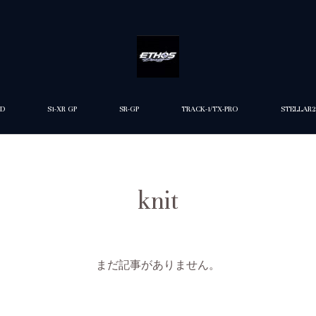
ED
S1-XR GP
SR-GP
TRACK-1/TX-PRO
STELLAR2
knit
まだ記事がありません。