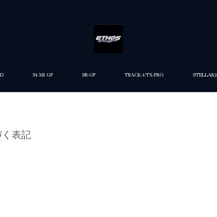
ED
S1-XR GP
SR-GP
TRACK-1/TX-PRO
STELLAR2
づく表記