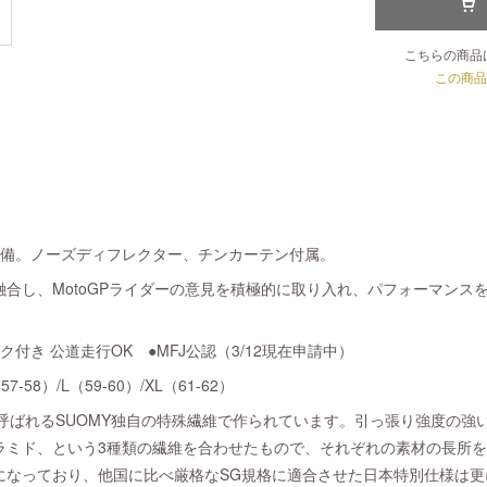
こちらの商品
この商品
装備。ノーズディフレクター、チンカーテン付属。
合し、MotoGPライダーの意見を積極的に取り入れ、パフォーマンス
ク付き 公道走行OK ●MFJ公認（3/12現在申請中）
7-58）/L（59-60）/XL（61-62）
COと呼ばれるSUOMY独自の特殊繊維で作られています。引っ張り強度の
ラミド、という3種類の繊維を合わせたもので、それぞれの素材の長所
ルになっており、他国に比べ厳格なSG規格に適合させた日本特別仕様は