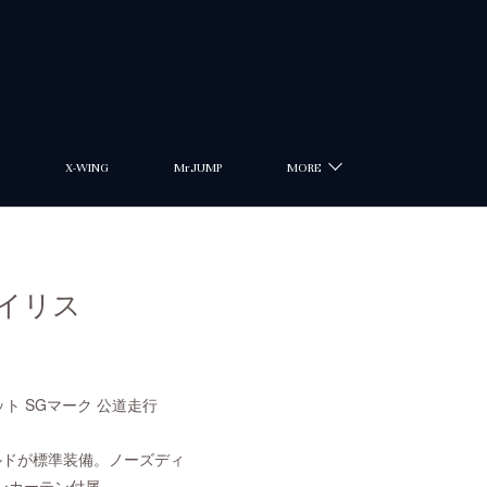
X-WING
MrJUMP
MORE
グベイリス
ット SGマーク 公道走行
ルドが標準装備。ノーズディ
ンカーテン付属。