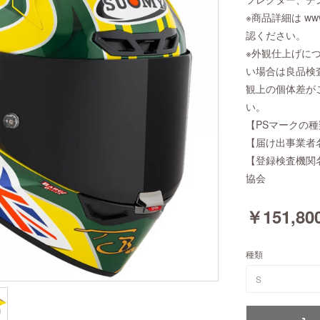
※商品詳細は www.
認ください。
※外観仕上げに
い場合は良品検
観上の個体差が
い。
【PSマークの種
【届け出事業者
【登録検査機関
協会
￥151,80
種類
S