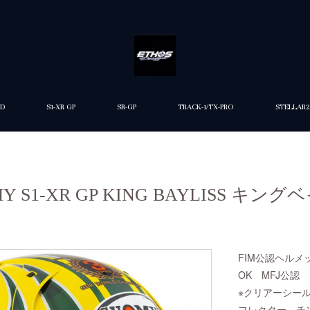
ED
S1-XR GP
SR-GP
TRACK-1/TX-PRO
STELLAR2
OMY S1-XR GP KING BAYLISS キン
FIM公認ヘルメ
OK MFJ公認
※クリアーシー
フレクター、チ