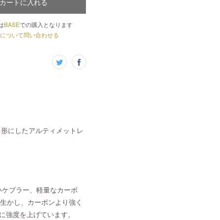
カートに入れる
は
BASE
での購入となります
について問い合わせる
を形にしたアルティメットレ
強いケブラー、軽量なカーボ
を生かし、カーボンより強く
更に強度を上げています。