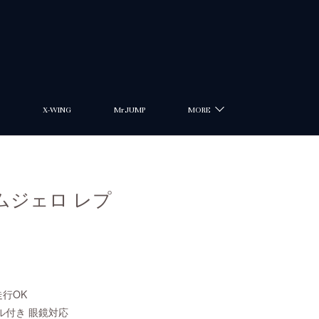
X-WING
MrJUMP
MORE
 ペコムジェロ レプ
走行OK
ル付き 眼鏡対応