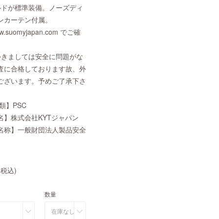
ルドが標準装備。ノーズディ
ンカーテン付属。
suomyjapan.com でご確
つきましては安全に問題がな
査に合格しております故、外
ございます。予めご了承下さ
類】PSC
名】株式会社KYTジャパン
名称】一般財団法人製品安全
(税込)
数量
在庫なし