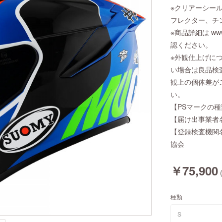
※クリアーシー
フレクター、チ
※商品詳細は www.
認ください。
※外観仕上げに
い場合は良品検
観上の個体差が
い。
【PSマークの種
【届け出事業者
【登録検査機関
協会
￥75,900
種類
S