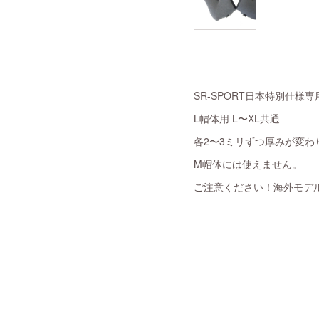
SR-SPORT日本特別仕様
L帽体用 L〜XL共通
各2〜3ミリずつ厚みが変わ
M帽体には使えません。
ご注意ください！海外モデ