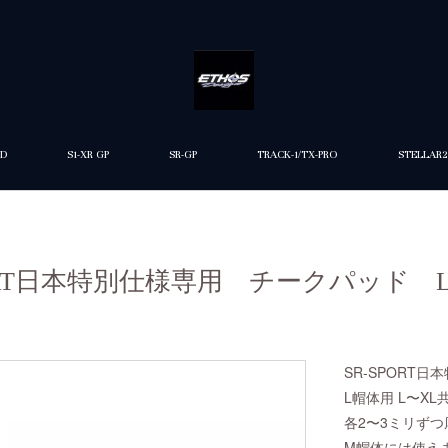
ED
S1-XR GP
SR-GP
TRACK-1/TX-PRO
STELLAR2
-SPORT日本特別仕様専用 チークパッド 
SR-SPORT日
L帽体用 L〜XL
各2〜3ミリず
M帽体には使え