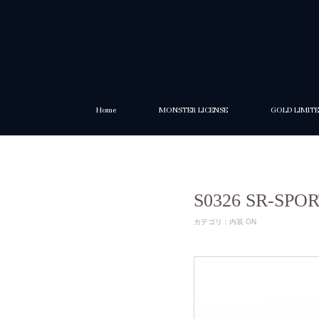
Home
MONSTER LICENSE
GOLD LIMIT
S0326 SR
カテゴリ
：
内装 ON