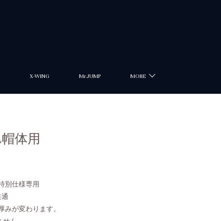
X-WING
MrJUMP
MORE
L帽体用
本特別仕様専用
共通
つ厚みが変わります。
ません。