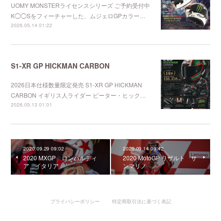
UOMY MONSTERライセンスシリーズ ご予約受付中
K◯◯Sをフィーチャーした、ムジェロGPカラー…
2026.05.14 01:22
S1-XR GP HICKMAN CARBON
2026日本仕様数量限定発売 S1-XR GP HICKMAN
CARBON イギリス人ライダー ピーター・ヒック…
2026.05.13 01:01
2020.09.29 09:02
2020.09.14 09:42
2020 MXGP ロンバルディ
2020 MotoGP リザルト サ
ア イタリア
ンマリノ
プライバシーポリシー
特定商取引法に基づく表記