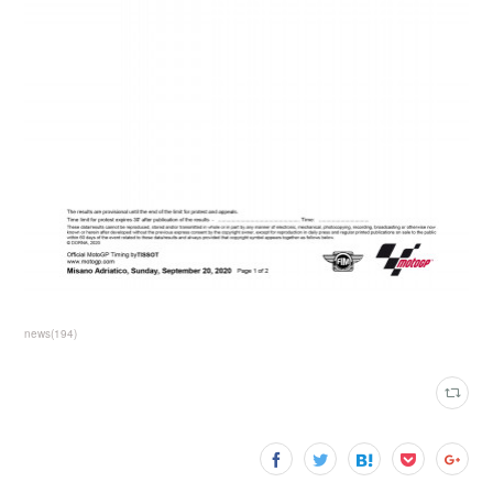
news
(
194
)