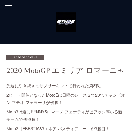
2020.09.23 09:49
2020 MotoGP エミリア ロマーニャ
先週に引き続きミサノサーキットで行われた第8戦。
2ヒート開催となったMotoEは日曜のレース２で2019チャンピオ
ン マテオ フェラーリが優勝！
Moto3は遂にFENNY5ロマーノ フェナティがビアッジ率いる新
チームで初優勝！
Moto2はEBESTIA33エネア バスティアニーニが3勝目！