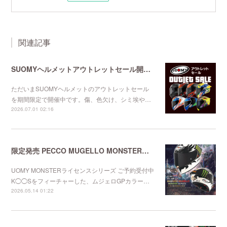
関連記事
SUOMYヘルメットアウトレットセール開催中
ただいまSUOMYヘルメットのアウトレットセール
を期間限定で開催中です。傷、色欠け、シミ埃や…
2026.07.01 02:16
限定発売 PECCO MUGELLO MONSTERレプリカ
UOMY MONSTERライセンスシリーズ ご予約受付中
K◯◯Sをフィーチャーした、ムジェロGPカラー…
2026.05.14 01:22