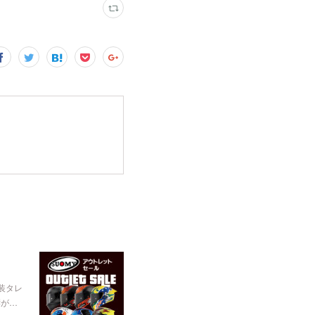
装タレ
響が…