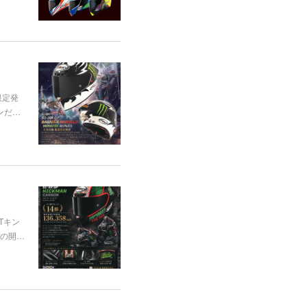
限定発
ァンだ…
TTキン
Pの開…