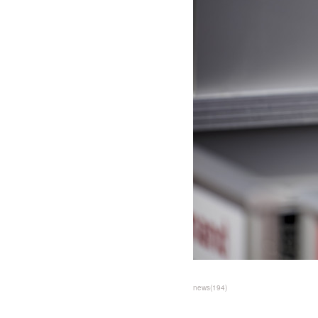
news
(
194
)