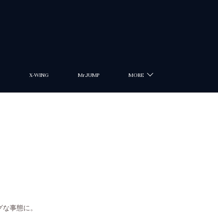
X-WING
MrJUMP
MORE
グな事態に。