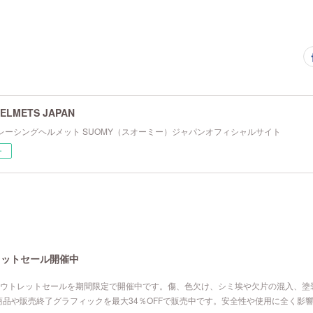
ELMETS JAPAN
レーシングヘルメット SUOMY（スオーミー）ジャパンオフィシャルサイト
ー
レットセール開催中
アウトレットセールを期間限定で開催中です。傷、色欠け、シミ埃や欠片の混入、塗
品や販売終了グラフィックを最大34％OFFで販売中です。安全性や使用に全く影