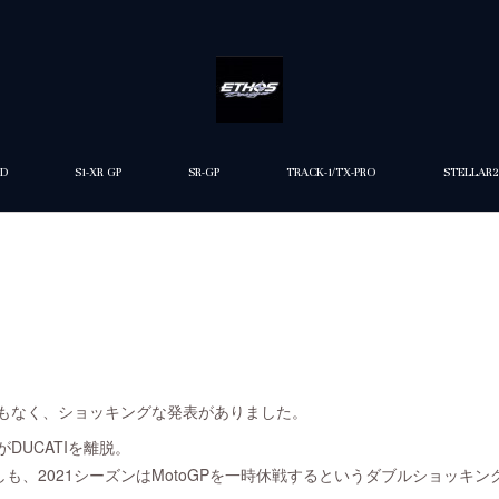
ED
S1-XR GP
SR-GP
TRACK-1/TX-PRO
STELLAR2
間もなく、ショッキングな発表がありました。
DUCATIを離脱。
も、2021シーズンはMotoGPを一時休戦するというダブルショッキン