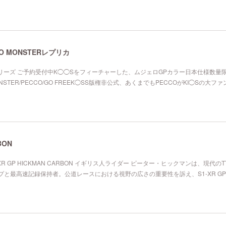
LO MONSTERレプリカ
スシリーズ ご予約受付中K◯◯Sをフィーチャーした、ムジェロGPカラー日本仕様数量
/MONSTER/PECCO/GO FREEK◯SS版権非公式、あくまでもPECCOがKI◯Sの大フ
BON
XR GP HICKMAN CARBON イギリス人ライダー ピーター・ヒックマンは、現代の
プと最高速記録保持者。公道レースにおける視野の広さの重要性を訴え、S1-XR G