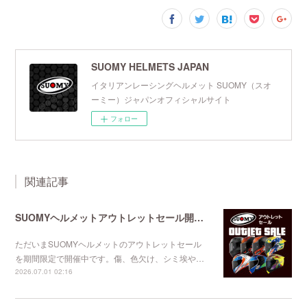
SUOMY HELMETS JAPAN
イタリアンレーシングヘルメット SUOMY（スオ
ーミー）ジャパンオフィシャルサイト
フォロー
関連記事
SUOMYヘルメットアウトレットセール開催中
ただいまSUOMYヘルメットのアウトレットセール
を期間限定で開催中です。傷、色欠け、シミ埃や…
2026.07.01 02:16