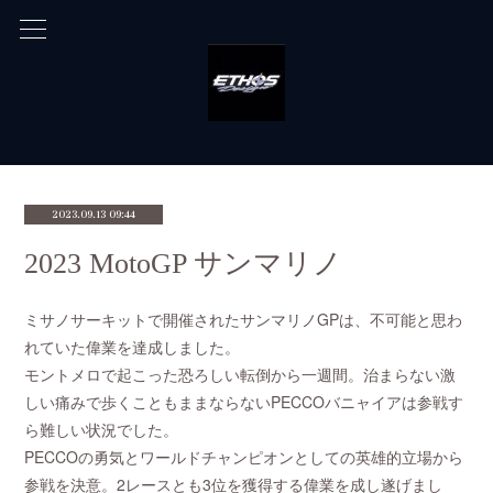
2023.09.13 09:44
2023 MotoGP サンマリノ
ミサノサーキットで開催されたサンマリノGPは、不可能と思わ
れていた偉業を達成しました。
モントメロで起こった恐ろしい転倒から一週間。治まらない激
しい痛みで歩くこともままならないPECCOバニャイアは参戦す
ら難しい状況でした。
PECCOの勇気とワールドチャンピオンとしての英雄的立場から
参戦を決意。2レースとも3位を獲得する偉業を成し遂げまし