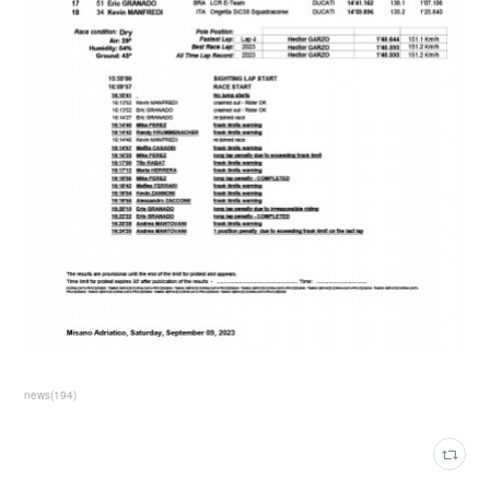
news
(
194
)