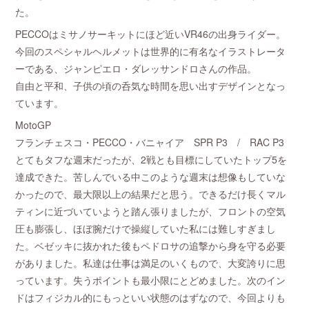
た。
PECCOはミサノサーキットにほど近いVR46の出身ライダー。
今回のスペシャルヘルメットは世界的に有名なイラストレータ
ーである、ジャンピエロ・ダレッサンドロさんの作品。
自由と平和、子供の頃の呑気な時間を思い出すデザインとなっ
ています。
MotoGP
フランチェスコ・PECCO・バニャイア SPR P3 / RAC P3
とてもタフな週末だったが、2戦とも目標にしていたトップ5を
達成できた。苦しんでいる中このような週末は想像もしていな
かったので、最大限以上の結果だと思う。できるだけ長くマル
ティンに近づいていようと踏ん張りましたが、フロントの空気
圧も膨張し、ほぼ腕だけで操縦していた私には難しすぎまし
た。ベゼッキに抜かれた後もペドロサの追撃から身を守る必要
がありました。私達は仕事は満足のいくもので、大変誇りに思
っています。失うポイントも最小限にとどめました。次のイン
ドはフィジカル的にもっといい状態のはずなので、今回よりも