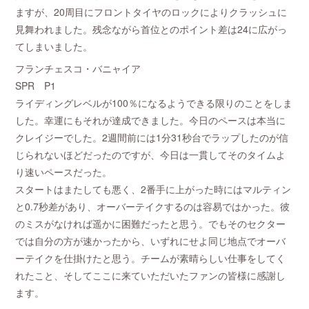
ますが、20周目にフロントタイヤのロックによりクラッシュに
見舞われました。残念ながら首位とのポイント差は24に広がっ
てしまいました。
フランチェスコ・バニャイア
SPR P1
ライディングレベルが100％になるようできる限りのことをしま
した。幸運にもそれが達成できました。今日のペースは本当に
クレイジーでした。2週間前には1分31秒台でラップしたのが信
じられないほどだったのですが、今日は一貫してそのタイムよ
り速いペースだった。
スタートはまたしても悪く、2番手に上がった時にはマルティン
と0.7秒差があり、オーバーテイクするのは容易ではかった。彼
のミスがなければ遥かに困難だったと思う。でもそのセクター
では自分の方が速かったから、いずれにせよ同じ地点でオーバ
ーテイクを仕掛けたと思う。チームが素晴らしい仕事をしてく
れたこと、そしてここに来ていただいたファンの皆様に感謝し
ます。