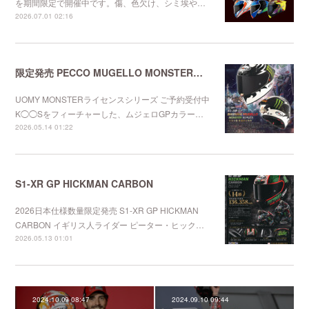
を期間限定で開催中です。傷、色欠け、シミ埃や…
2026.07.01 02:16
限定発売 PECCO MUGELLO MONSTERレプリカ
UOMY MONSTERライセンスシリーズ ご予約受付中
K◯◯Sをフィーチャーした、ムジェロGPカラー…
2026.05.14 01:22
S1-XR GP HICKMAN CARBON
2026日本仕様数量限定発売 S1-XR GP HICKMAN
CARBON イギリス人ライダー ピーター・ヒック…
2026.05.13 01:01
2024.10.09 08:47
2024.09.10 09:44