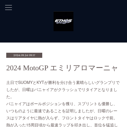
2024.09.24 09:17
2024 MotoGP エミリアロマーニャ
土日でSUOMYとKYTが勝利を分け合う素晴らしいグランプリで
したが、日曜はバニャイアがクラッシュでリタイアとなりまし
た。
バニャイアはポールポジションを獲り、スプリントも優勝し、
いつものように最速であることを証明しましたが、日曜のレー
スはリアタイヤに熱が入らず、フロントタイヤはロック寸前。
熱が入った15周目頃から最速ラップを叩き出し、首位を猛追し