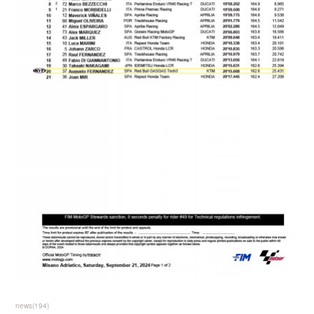
news
(
194
)