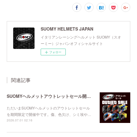
SUOMY HELMETS JAPAN
イタリアンレーシングヘルメット SUOMY（スオ
ーミー）ジャパンオフィシャルサイト
フォロー
関連記事
SUOMYヘルメットアウトレットセール開催中
ただいまSUOMYヘルメットのアウトレットセール
を期間限定で開催中です。傷、色欠け、シミ埃や…
2026.07.01 02:16