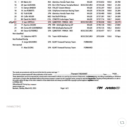
news
(
194
)