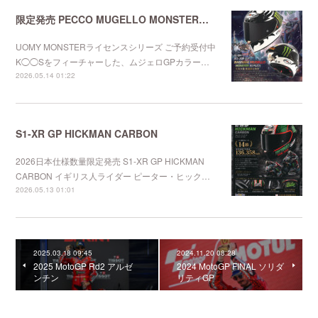
限定発売 PECCO MUGELLO MONSTERレプリカ
UOMY MONSTERライセンスシリーズ ご予約受付中
K◯◯Sをフィーチャーした、ムジェロGPカラー…
2026.05.14 01:22
S1-XR GP HICKMAN CARBON
2026日本仕様数量限定発売 S1-XR GP HICKMAN
CARBON イギリス人ライダー ピーター・ヒック…
2026.05.13 01:01
2025.03.18 09:45
2024.11.20 08:28
2025 MotoGP Rd2 アルゼ
2024 MotoGP FINAL ソリダ
ンチン
リティGP