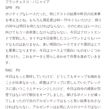
フランチェスコ・バニャイア
SPR P3
ポジティブなレースだった。特にテストの結果や昨日の出来事
を考えるとね。もちろん満足度は60～70％ぐらいだけど、残り
の30％は明日を待たなければならない。そのためにはレースに
向けてもう一歩前進しなけらばならない。今日はフロントエン
ドで苦戦した。タイヤは今日使用したコンパウンドよりもハー
ドなものはありません。多い周回のレースでタイヤ選択はとて
も重要になりますが、今日はコース上で面白いものをいくつか
見つけた。これをデータと照らし合わせて作業を進めていきま
す。
RAC P3
今日はもっと期待していたけど、どうしてもギャップを縮める
ことが出来なかった。終盤はグリップに苦しんでいたアレック
スに追いつこうとチャレンジしたけど、今日は自分の感覚が完
璧ではないので順位をキープしました。稼げるポイントが減っ
てしまったので次のアルゼンチンではもっと良い結果を出さな
ければならない。アルゼンチンはお気に入りのコースではない