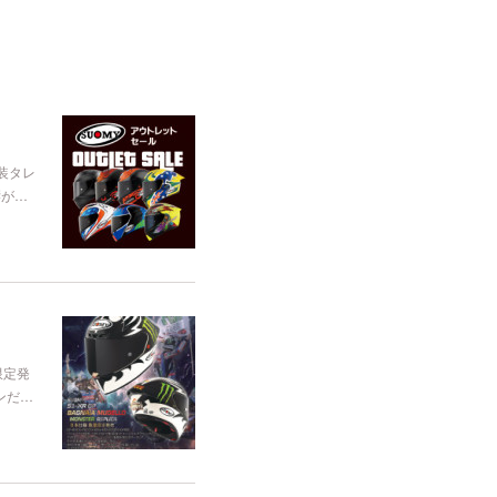
装タレ
響が…
限定発
ァンだ…