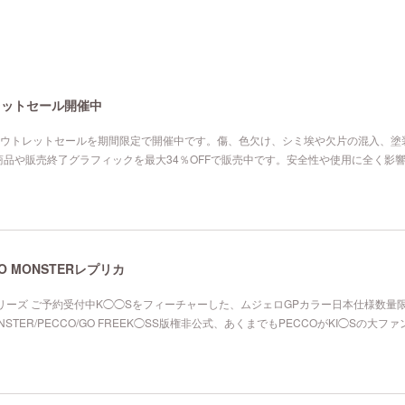
レットセール開催中
アウトレットセールを期間限定で開催中です。傷、色欠け、シミ埃や欠片の混入、塗
品や販売終了グラフィックを最大34％OFFで販売中です。安全性や使用に全く影
LO MONSTERレプリカ
スシリーズ ご予約受付中K◯◯Sをフィーチャーした、ムジェロGPカラー日本仕様数量
/MONSTER/PECCO/GO FREEK◯SS版権非公式、あくまでもPECCOがKI◯Sの大フ