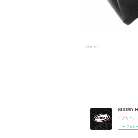
news
(
194
)
SUOMY H
イタリアン
フォロ