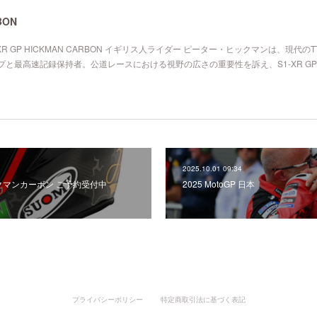
BON
XR GP HICKMAN CARBON イギリス人ライダー ピーター・ヒックマンは、現代の
プと最高速記録保持者。公道レースにおける視野の広さの重要性を訴え、S1-XR G
2025.10.01 09:34
ックマンカーボン ご予約受付中
2025 MotoGP 日本
プライバシーポリシー
特定商取引法に基づく表記