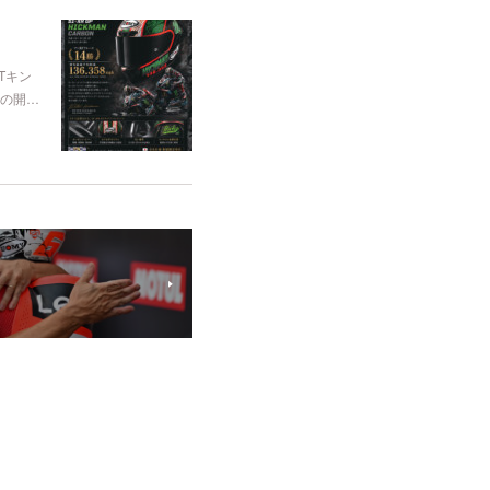
TTキン
Pの開…